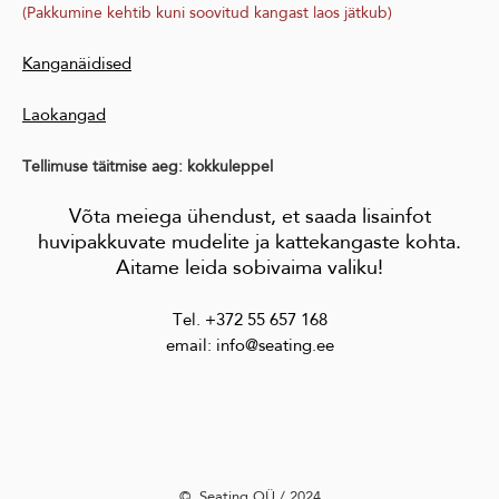
(Pakkumine kehtib kuni soovitud kangast laos jätkub)
Kanganäidised
Laokangad
Tellimuse täitmise aeg: kokkuleppel
Võta meiega ühendust, et saada lisainfot
huvipakkuvate mudelite ja kattekangaste kohta.
Aitame leida sobivaima valiku!
Tel. +372 55 657 168
email: info@seating.ee
©️ Seating OÜ / 2024