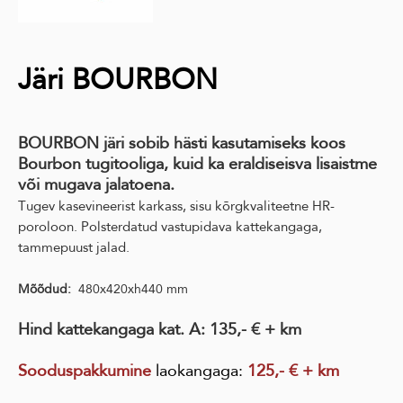
Järi BOURBON
BOURBON järi sobib hästi kasutamiseks koos
Bourbon tugitooliga, kuid ka eraldiseisva lisaistme
või mugava jalatoena.
Tugev kasevineerist karkass, sisu kõrgkvaliteetne HR-
poroloon. Polsterdatud vastupidava kattekangaga,
tammepuust jalad.
Mõõdud:
480x
420xh
440 mm
Hind
kattekangaga kat. A: 135,- € + km
Sooduspakkumine
laokangaga
:
125,- € + km