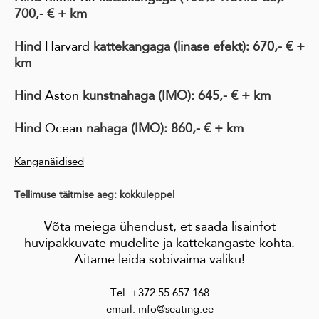
700,- € + km
Hind
Harvard
kattekangaga
(linase efekt)
: 670,- € +
km
Hind
Aston
kunstnahaga (IMO)
: 645,- € + km
Hind
Ocean
nahaga (IMO)
: 860,- € + km
Kanganäidised
Tellimuse täitmise aeg: kokkuleppel
Võta meiega ühendust, et saada lisainfot
huvipakkuvate mudelite ja kattekangaste kohta.
Aitame leida sobivaima valiku!
Tel. +372 55 657 168
email: info@seating.ee