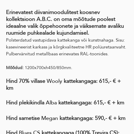
Erinevatest diivanimoodulitest koosnev
kollektsioon A.B.C. on oma mõõtude poolest
ideaalne valik õppehoonete ja väiksemate avaliku
ruumide puhkealade kujundamisel.
Polsterdatud vastupidava kattekanga või kunstnahaga. Sisu:
kasevineerist karkass ja kõrgkvaliteetne HR polüuretaanvaht.
Pulbervärvitud metallbaas erinevates RAL-toonides.
Mõõdud:
1200x700xh450/850mm.
Hind 70% villase
Wooly
kattekangaga: 615,- € +
km
Hind plekikindla
Alba
kattekangaga: 615,- € + km
Hind sametise
Megan
kattekangaga:
590,- € + km
Hind
Blues CS
kattekangaga
(100% Trevira CS)
: