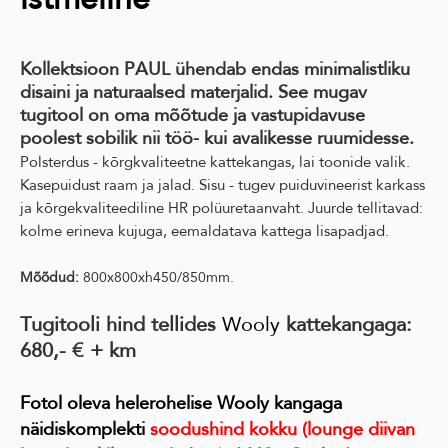
Kollektsioon PAUL ühendab endas minimalistliku
disaini ja naturaalsed materjalid. See mugav
tugitool on oma mõõtude ja vastupidavuse
poolest sobilik nii töö- kui avalikesse ruumidesse.
Polsterdus - kõrgkvaliteetne kattekangas, lai toonide valik.
Kasepuidust raam ja jalad. Sisu - tugev puiduvineerist karkass
ja kõrgekvaliteediline HR polüuretaanvaht. Juurde tellitavad:
kolme erineva kujuga, eemaldatava kattega lisapadjad.
Mõõdud:
800x800xh450/850mm.
Tugitooli hind tellides
Wooly
kattekangaga:
680,- € + km
Fotol oleva helerohelise Wooly kangaga
näidiskomplekti
soodushind kokku (lounge diivan