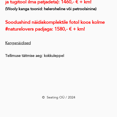
ja tugitool ilma patjadeta): 1460,- € + km!
(Wooly kanga toonid: heleroheline või petroolsinine)
Soodushind näidiskomplektile fotol koos kolme
#naturelovers padjaga: 1580,- € + km!
Kanganäidised
Tellimuse täitmise aeg: kokkuleppel
©️ Seating OÜ / 2024