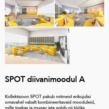
SPOT diivanimoodul A
Kollektsioon SPOT pakub mitmeid erikujulisi
omavahel vabalt kombineeritavaid mooduleid,
mille toekas ja mugav iste sobib nii tööks