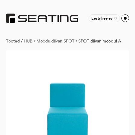
Eesti keeles
Tooted
/
HUB
/
Mooduldiivan SPOT
/
SPOT diivanimoodul A