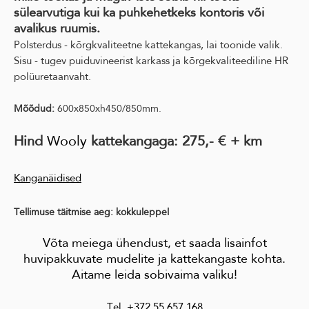
sülearvutiga kui ka puhkehetkeks kontoris või
avalikus ruumis.
Polsterdus - kõrgkvaliteetne kattekangas, lai toonide valik.
Sisu - tugev puiduvineerist karkass ja kõrgekvaliteediline HR
polüuretaanvaht.
Mõõdud:
600x850xh450/850mm.
Hind
Wooly
kattekangaga: 275,- € + km
Kanganäidised
Tellimuse täitmise aeg: kokkuleppel
Võta meiega ühendust, et saada lisainfot
huvipakkuvate mudelite ja kattekangaste kohta.
Aitame leida sobivaima valiku!
Tel. +372 55 657 168