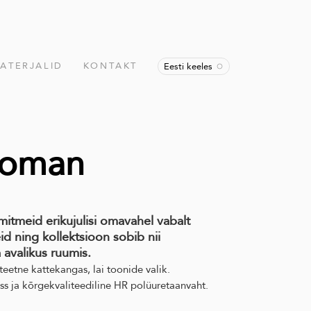
ATERJALID
KONTAKT
Eesti keeles
toman
itmeid erikujulisi omavahel vabalt
d ning kollektsioon sobib nii
 avalikus ruumis.
eetne kattekangas, lai toonide valik.
ass ja kõrgekvaliteediline HR polüuretaanvaht.