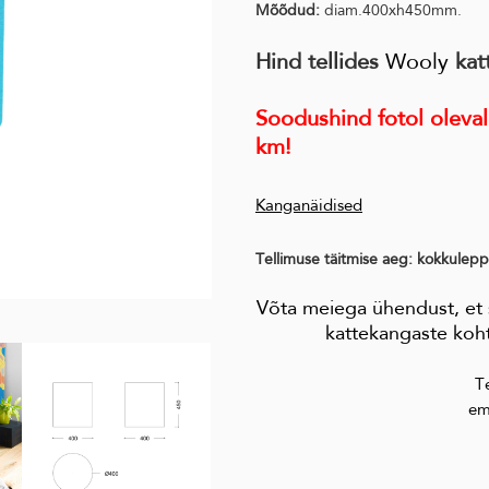
Mõõdud:
diam.400xh450mm.
Hind tellides
Wooly
kat
Soodushind fotol oleval
km!
Kanganäidised
Tellimuse täitmise aeg: kokkulepp
Võta meiega ühendust, et s
kattekangaste koht
T
em