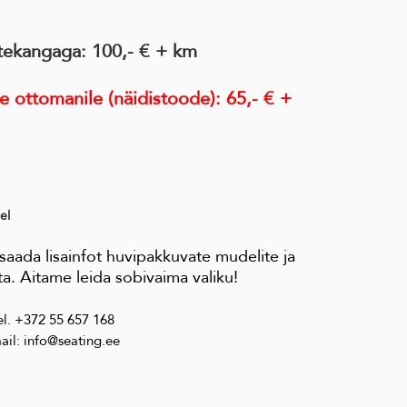
tekangaga: 100,- € + km
e ottomanile (näidistoode): 65,- € +
el
aada lisainfot huvipakkuvate mudelite ja
a. Aitame leida sobivaima valiku!
el. +372 55 657 168
ail: info@seating.ee