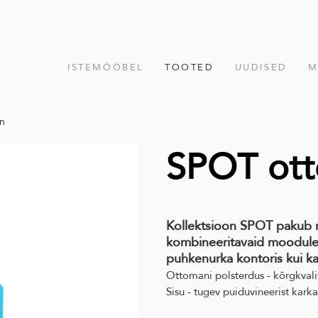
ISTEMÖÖBEL
TOOTED
UUDISED
M
n
SPOT ot
Kollektsioon SPOT pakub m
kombineeritavaid moodulei
puhkenurka kontoris kui ka
Ottomani polsterdus - kõrgkvalit
Sisu - tugev puiduvineerist kark