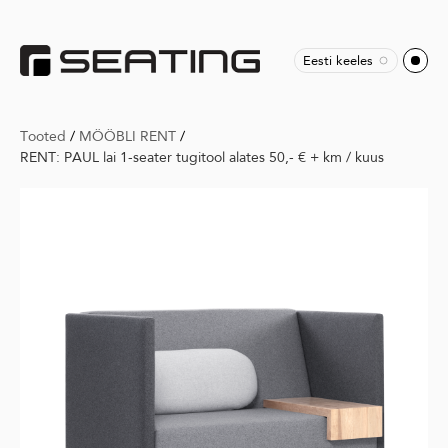
Eesti keeles
Tooted
/
MÖÖBLI RENT
/
RENT: PAUL lai 1-seater tugitool alates 50,- € + km / kuus