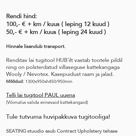
Rendi
hind:
100,- € + km / kuus ( leping 12 kuud )
50,- € + km / kuus ( leping 24 kuud )
Hinnale lisandub transport.
Renditav lai tugitool HUB´ilt vastab tootele pildil
ning on polsterdatud villaseguse kattekangaga
Wooly / Nevotex. Kasepuidust raam ja jalad.
Mõõdud:
1300x950xh450/950mm.
Telli lai tugitool PAUL uuena
(Võimalus valida erinevaid kattekangaid)
Tule tutvuma huvipakkuva tugitooliga!
SEATING stuudio asub Contract Upholstery tehase