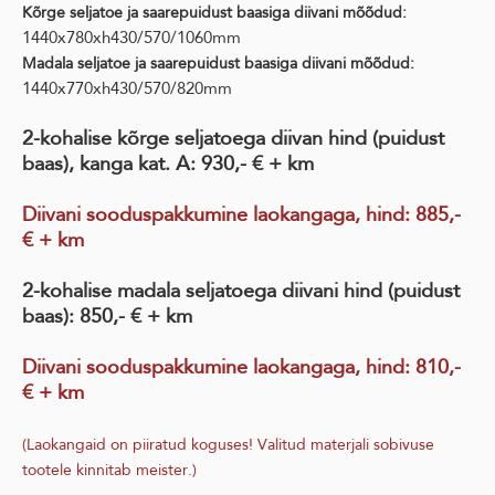
Kõrge seljatoe ja saarepuidust baasiga diivani mõõdud:
1440x780xh430/570/1060mm
Madala seljatoe ja saarepuidust baasiga diivani mõõdud:
1440x770xh430/570/820mm
2-kohalise kõrge seljatoega diivan hind (puidust
baas), kanga kat. A: 930,- € + km
Diivani sooduspakkumine laokangaga, hind
: 885
,-
€ + km
2-kohalise madala seljatoega diivani hind (puidust
baas): 850,- € + km
Diivani sooduspakkumine laokangaga, hind
:
81
0
,-
€ + km
(Laokangaid on piiratud koguses! Valitud materjali sobivuse
tootele kinnitab meister.)