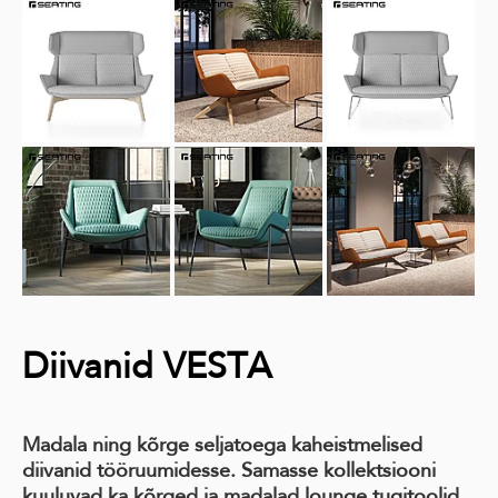
Diivanid VESTA
Madala ning kõrge seljatoega kaheistmelised
diivanid tööruumidesse. Samasse kollektsiooni
kuuluvad ka kõrged ja madalad lounge tugitoolid