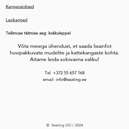
Kanganäidised
Laokangad
Tellimuse täitmise aeg: kokkuleppel
Võta meiega ühendust, et saada lisainfot
huvipakkuvate mudelite ja kattekangaste kohta.
Aitame leida sobivaima valiku!
Tel. +372 55 657 168
email: info@seating.ee
©️ Seating OÜ / 2024